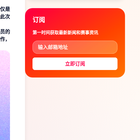
仅是
此次
订阅
员的
第一时间获取最新新闻和赛事资讯
作，
立即订阅