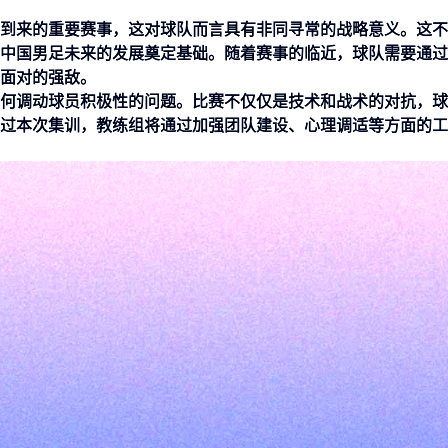
到来的重要赛事，这对球队而言具有非同寻常的战略意义。这不
中国男足未来的发展奠定基础。随着赛事的临近，球队需要通过
面对的强敌。
何调动球员积极性的问题。比赛不仅仅是技术和战术的对抗，球
过本次集训，教练组将通过加强团队建设、心理调适等方面的工