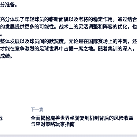
分准备。
充分体现了年轻球员的崭新面貌以及老将的稳定作用。通过结合
的发展提供更多的可能性。战术上的灵活调整和阵容的优化，也
。
整体发展以及球员间的默契度。无论是在国际赛场上的冲刺，还
才能在竞争激烈的足球世界中占据一席之地。随着集训的深入，
成绩。
下一篇
战
全面揭秘魔兽世界坐骑复制机制背后的风险收益
与应对策略玩家指南