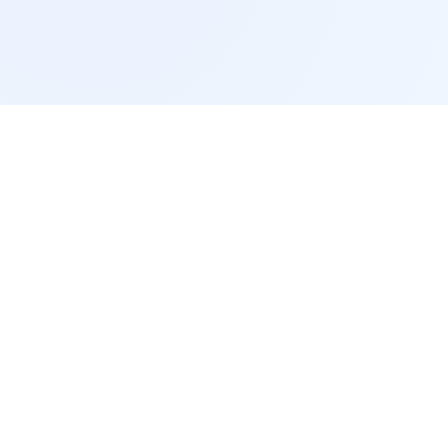
服务支持
视讯集团
问题解答
校园招聘
网站地图