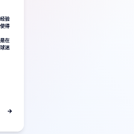
经验
使得
是在
球迷