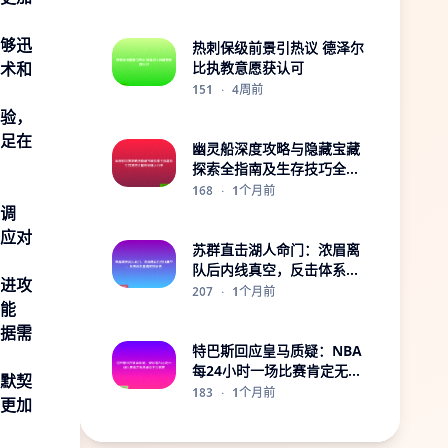
够迅
热刺保级前景引热议 德泽尔
术和
比执教意愿获认可
151
·
4周前
验，
足在
幽灵船深度攻略与隐藏宝藏
探索全指南及生存技巧全解
析秘籍大公开
168
·
1个月前
调
应对
苏群直击湖人命门：浓眉离
队后内线真空，反击体系崩
进攻
塌成致命伤
207
·
1个月前
能
据需
特巴斯回应皇马质疑：NBA
每24小时一场比赛肯定无法
默契
承受不会罢赛
183
·
1个月前
更加