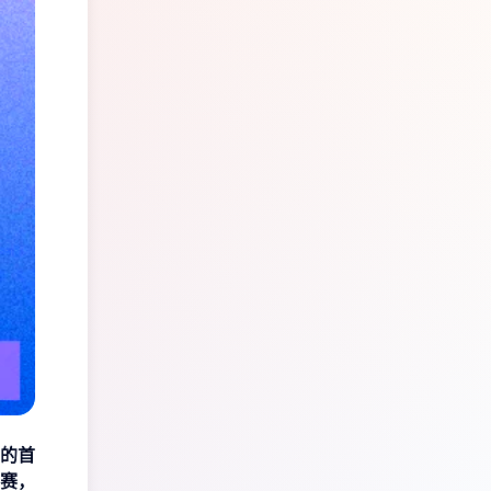
的首
赛，