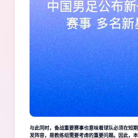
与此同时，备战重要赛事也意味着球队必须在短期
发阵容，是教练组需要考虑的重要问题。因此，本