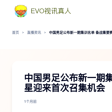
首页
>
直播资讯
>
中国男足公布新一期集训名单 备战重要
中国男足公布新一期集
星迎来首次召集机会
1个月前